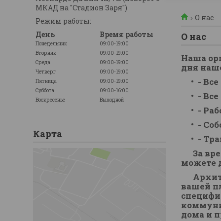
МКАД на "Стадион Заря")
О нас
Режим работы:
День
Время работы
О нас
Понедельник
09:00-19:00
Вторник
09:00-19:00
Наша орг
Среда
09:00-19:00
дня наш
Четверг
09:00-19:00
- Вс
Пятница
09:00-19:00
Суббота
09:00-16:00
- Вс
Воскресенье
Выходной
- Ра
- Со
Карта
- Тр
За врем
можете 
Архитек
вашей п
специфи
коммуни
дома и 