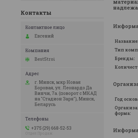
материал
надлежа
Контакты
Информа
Евгений
Название
Тип комп
Бренды:
BestStroi
Количест
г. Минск, мкр Новая
Организ
Боровая, ул. Леонардо Да
Винчи, 7а. (поворот с МКАД
на "Стадион Заря"), Минск,
Год основ
Беларусь
Организа
форма:
+375 (29) 668-52-53
Информа
Отдел Продаж