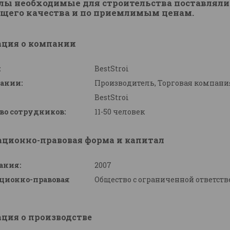
ы необходимые для строительства поставлялись
щего качества и по приемлимым ценам.
ция о компании
:
BestStroi
ании:
Производитель, Торговая компани
BestStroi
во сотрудников:
11-50 человек
ационно-правовая форма и капитал
ания:
2007
ционно-правовая
Общество с ограниченной ответст
ция о производстве