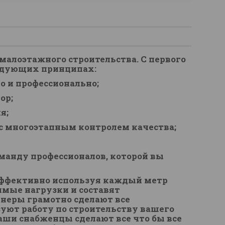
 малоэтажного строительства. С первого
ледующих принципах:
о и профессионально;
ор;
я;
 с многоэтапным контролем качества;
анду профессионалов, которой вы
ффективно используя каждый метр
имые нагрузки и составят
неры грамотно сделают все
уют работу по строительству вашего
аши снабженцы сделают все что бы все