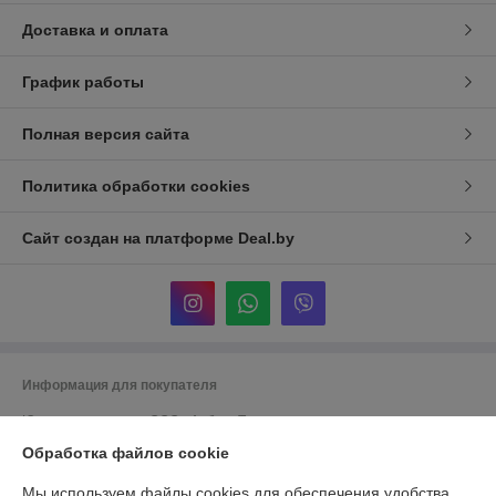
Доставка и оплата
График работы
Полная версия сайта
Политика обработки cookies
Сайт создан на платформе Deal.by
Информация для покупателя
Юридическое лицо:
ООО «АрбореТех»
Минская обл., г. Смолевичи, ул. Социалистическая, д. 56а, оф. пом.7
Обработка файлов cookie
Регистрационный номер ЕГР: 690621768
Мы используем файлы cookies для обеспечения удобства