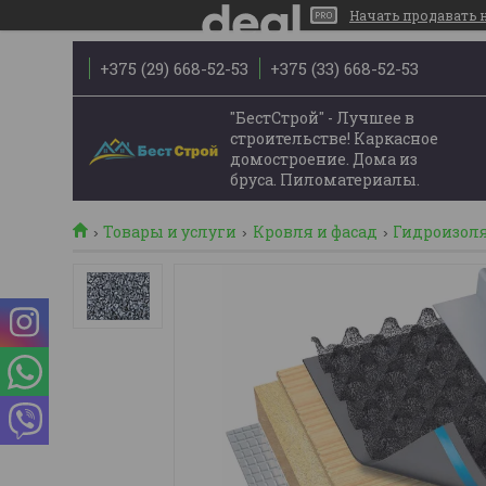
Начать продавать на
+375 (29) 668-52-53
+375 (33) 668-52-53
"БестСтрой" - Лучшее в
строительстве! Каркасное
домостроение. Дома из
бруса. Пиломатериалы.
Товары и услуги
Кровля и фасад
Гидроизол