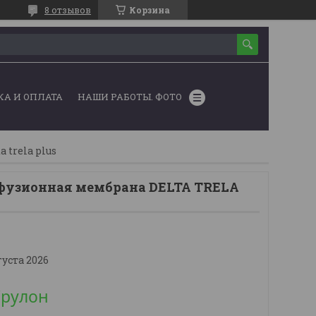
8 отзывов
Корзина
КА И ОПЛАТА
НАШИ РАБОТЫ. ФОТО
trela plus
фузионная мембрана DELTA TRELA
густа 2026
/рулон