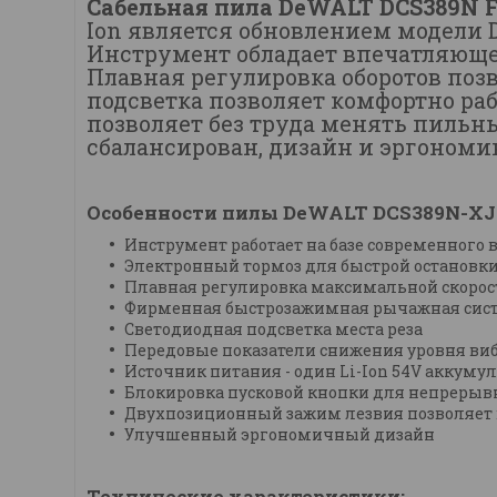
Сабельная пила DeWALT DCS389N F
Ion является обновлением модели 
Инструмент обладает впечатляюще
Плавная регулировка оборотов поз
подсветка позволяет комфортно ра
позволяет без труда менять пильн
сбалансирован, дизайн и эргономи
Особенности пилы DeWALT DCS389N-XJ
Инструмент работает на базе современного
Электронный тормоз для быстрой остановки
Плавная регулировка максимальной скорос
Фирменная быстрозажимная рычажная систе
Светодиодная подсветка места реза
Передовые показатели снижения уровня виб
Источник питания - один Li-Ion 54V аккум
Блокировка пусковой кнопки для непрерыв
Двухпозиционный зажим лезвия позволяет 
Улучшенный эргономичный дизайн
Технические характеристики: