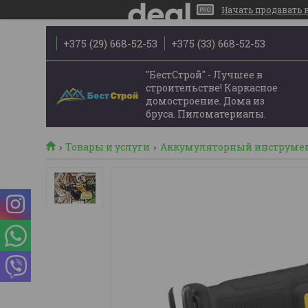
Начать продавать на
+375 (29) 668-52-53
+375 (33) 668-52-53
"БестСтрой" - Лучшее в
строительстве! Каркасное
домостроение. Дома из
бруса. Пиломатериалы.
Товары и услуги
Аккумуляторный инструме