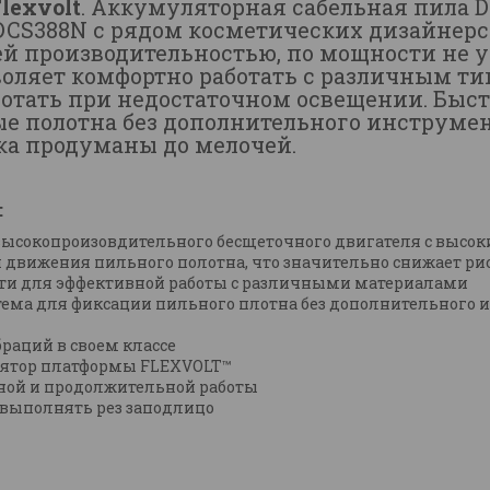
lexvolt
. Аккумуляторная сабельная пила De
DCS388N с рядом косметических дизайнер
й производительностью, по мощности не у
воляет комфортно работать с различным ти
ботать при недостаточном освещении. Бы
ые полотна без дополнительного инструме
ка продуманы до мелочей.
:
 высокопроизовдительного бесщеточного двигателя с высо
 движения пильного полотна, что значительно снижает ри
ти для эффективной работы с различными материалами
ма для фиксации пильного плотна без дополнительного 
раций в своем классе
улятор платформы FLEXVOLT™
ной и продолжительной работы
выполнять рез заподлицо