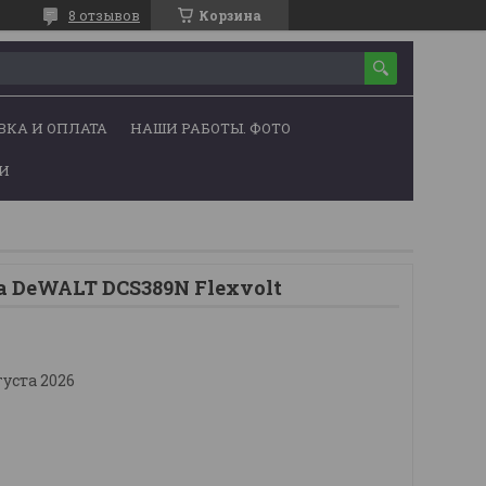
8 отзывов
Корзина
ВКА И ОПЛАТА
НАШИ РАБОТЫ. ФОТО
ЬИ
а DeWALT DCS389N Flexvolt
густа 2026