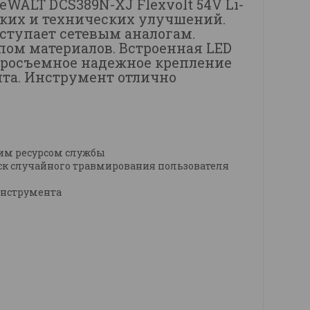
WALT DCS389N-XJ Flexvolt 54V Li-
ских и технических улучшений.
ступает сетевым аналогам.
пом материалов. Встроенная LED
стросъемное надежное крепление
нта. Инструмент отлично
ким ресурсом службы
ск случайного травмирования пользователя
инструмента