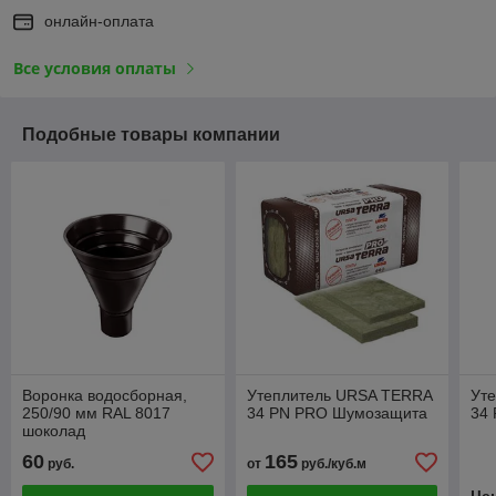
онлайн-оплата
Все условия оплаты
Подобные товары компании
Воронка водосборная,
Утеплитель URSA TERRA
Ут
250/90 мм RAL 8017
34 PN PRO Шумозащита
34 
шоколад
60
165
руб.
от
руб./куб.м