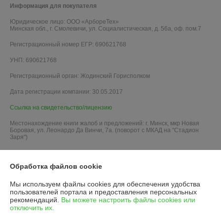
Информация для покупателя
Юридическое лицо:
ООО «АрбореТех»
Минская обл., г. Смолевичи, ул. Социалистическая, д. 56а, оф. пом.7
Регистрационный номер ЕГР: 690621768
УНП: 690621768
Регистрационный орган: Жодинский Горисполком
Дата регистрации компании: 30.05.2017
Ссылка на свидетельство/лицензию
Местонахождение книги жалоб и предложений: г. Минск, мкр Новая
Боровая, ул. Леонардо Да Винчи, 7а. (поворот с МКАД на "Стадион
Заря")
Обработка файлов cookie
Мы используем файлы cookies для обеспечения удобства
пользователей портала и предоставления персональных
рекомендаций.
Вы можете настроить файлы cookies или
отключить их.